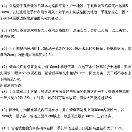
（4）公路旁手孔圈装置后基本与路面平齐；户外地段，手孔圈装置后应高出地面5-
10cm，以防止埋住手井和雨水流入；对于尚未筑成路面的地段，手孔部应在口圈下
垫砖3-4层以适应往后路面高程的变动。
（5）砌好口圈后以木栏标志，夜间点着红灯，以保安全，养护三天后，回土夯实，
撤消标志。
（6）手孔四壁内外均用1：3配合份额制的100#防水水泥砂浆抹面，外壁粗抹面；厚
度为2cm；内壁细抹面厚度为1.5cm。
（7）管道根底有必要夯实，铺10cm中粗砂底基，在地下水位较高和沙土地带，要求
先回填30厘米6%水泥石粉，铺管后再填充中粗砂10cm，回土夯实，完工后不该有上
下崎岖及S弯。
新疆通信管道
（8）为削减施工土方量，管道斜坡方向最好与地面的斜坡方向一至，管道放坡高度
一般控制在2‰-3‰，在过沟、过桥时可适当放宽，但最大不要超越15‰.
（9）回土时，沟槽或基坑内不得有水，并在管道两边及上面30cm内架松土，以
15cm为一层夯实，管道上面30cm以上，每层回土最多30cm，进行夯实。
（10）管道坡度的方向应确保在同一手孔中管道进出口处的高度差不大于0.5m。