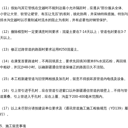
（11）假如与其它管线在交越时不能到达最小允许隔距时，应遵从“部分服从全体、
小管让大管、软管让硬管、有压让无压”的准则，彼此协商，并采纳特殊措施。特别与
排水沟交越时以尽量削减对流水的阻止为准则，并有必要包封钢管保护。
（12）撤除模型时一定要满意时间要求：混凝土要在7-14天以上；管道包封要在3-7
天以上。
（13）修正过路管道的路面时要求运用#250混凝土。
（14）在康复首要路途时，不再回填原土，要求先回填30厘米6%水泥石粉，再回填
中粗砂，并沉沙48小时。以确
新疆通信管道
保修正的路面日久不洼陷。
（15）本工程新建管道与旧管网相接及加孔时，留意不得损坏原管道内电缆及设备。
（16）引上管引进手孔时，应在管道引进窗口以外
新疆通信管道
的墙壁上，不得与管
道重叠。引上管进入手孔时，应在上覆、沟盖下200-400毫米范围内。
（17）以上未尽部分请按建设单位要求及《通讯管道施工施工检验规范（YD139）履
行》。
5、施工留意事项