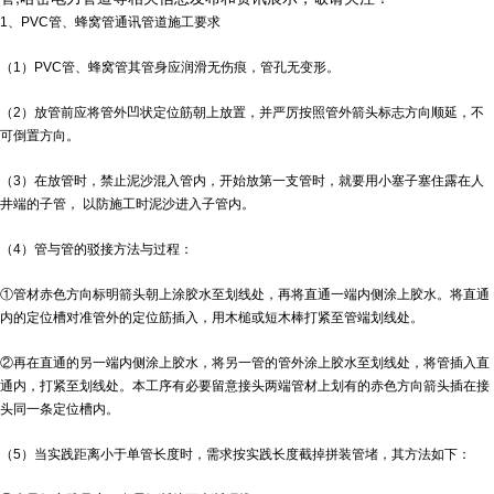
1、PVC管、蜂窝管通讯管道施工要求
（1）PVC管、蜂窝管其管身应润滑无伤痕，管孔无变形。
（2）放管前应将管外凹状定位筋朝上放置，并严厉按照管外箭头标志方向顺延，不
可倒置方向。
（3）在放管时，禁止泥沙混入管内，开始放第一支管时，就要用小塞子塞住露在人
井端的子管， 以防施工时泥沙进入子管内。
（4）管与管的驳接方法与过程：
①管材赤色方向标明箭头朝上涂胶水至划线处，再将直通一端内侧涂上胶水。将直通
内的定位槽对准管外的定位筋插入，用木槌或短木棒打紧至管端划线处。
②再在直通的另一端内侧涂上胶水，将另一管的管外涂上胶水至划线处，将管插入直
通内，打紧至划线处。本工序有必要留意接头两端管材上划有的赤色方向箭头插在接
头同一条定位槽内。
（5）当实践距离小于单管长度时，需求按实践长度截掉拼装管堵，其方法如下：