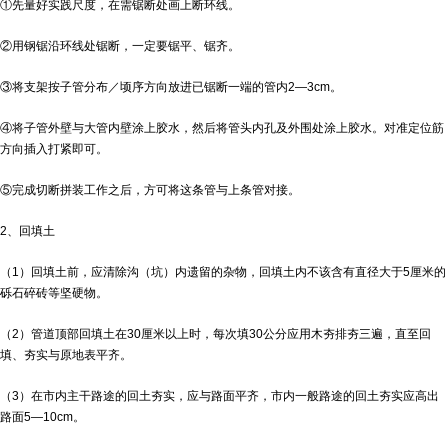
①先量好实践尺度，在需锯断处画上断环线。
②用钢锯沿环线处锯断，一定要锯平、锯齐。
③将支架按子管分布／顷序方向放进已锯断一端的管内2—3cm。
④将子管外壁与大管内壁涂上胶水，然后将管头内孔及外围处涂上胶水。对准定位筋
方向插入打紧即可。
⑤完成切断拼装工作之后，方可将这条管与上条管对接。
2、回填土
（1）回填土前，应清除沟（坑）内遗留的杂物，回填土内不该含有直径大于5厘米的
砾石碎砖等坚硬物。
（2）管道顶部回填土在30厘米以上时，每次填30公分应用木夯排夯三遍，直至回
填、夯实与原地表平齐。
（3）在市内主干路途的回土夯实，应与路面平齐，市内一般路途的回土夯实应高出
路面5—10cm。