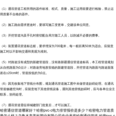
（1）通讯管道工程所用的器件标准、程式、质量，施工运用前要进行检验，禁止运
用质量不合格的器件。
（2）施工路由需求更改时，要填写施工变更单，交建设单位同意。
（3）开挖管道沟及手孔时密切配合局方随工人员，以削减不必要的费事。
（4）装置通讯管道标志桩，要求埋深为700毫米，每一桩距离50米为适合。应留意
施工时以不影响交通和美观为准则。
（5）对路途没有成型的新建管道段，没有路
新疆通信管道
途标高，本工程管道规划
从自然路面为0点计；对路途旁地形安稳的新建管道段，开挖管道沟路面与路途面落
差在±20cm时，管道按低的为0点。
（6）因无收集地下管线分布图，规划通讯管道施工图中未做管道妨碍处理。在通讯
管道修建挖沟时，应留意地下其他管线设备，遇到其他管线妨碍时，应与各单位业主
联系，协同处理。
（7）通讯管道需征得城建部门批复后，才可以施工。
哈密通信管道哪家好？哈密pvc-c电力排管报价是多少？哈密电力管道质
量怎么样？乌鲁木齐美标塑业有限公司专业承接哈密通信管道,哈密pvc-c