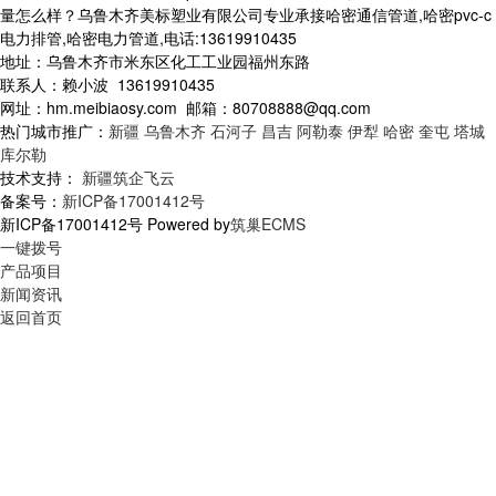
量怎么样？乌鲁木齐美标塑业有限公司专业承接哈密通信管道,哈密pvc-c
电力排管,哈密电力管道,电话:13619910435
地址：乌鲁木齐市米东区化工工业园福州东路
联系人：赖小波 13619910435
网址：hm.meibiaosy.com 邮箱：80708888@qq.com
热门城市推广：
新疆
乌鲁木齐
石河子
昌吉
阿勒泰
伊犁
哈密
奎屯
塔城
库尔勒
技术支持：
新疆筑企飞云
备案号：
新ICP备17001412号
新ICP备17001412号 Powered by
筑巢ECMS
一键拨号
产品项目
新闻资讯
返回首页