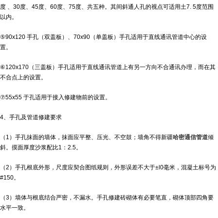
度 、30度、45度、60度、75度、共五种。其间斜通人孔的视点可适用土7. 5度范围
以内。
⑤90x120 手孔（双盖板）、70x90（单盖板）手孔适用于直线通讯管道中心的设
置。
⑥120x170（三盖板）手孔适用于直线通讯管道上有另一方向不合通讯办理，而在其
不合点上的设置。
⑦55x55 于孔适用于接入修建物前的设置。
4、手孔及管道修建要求
（1）手孔抹面的墙体，抹面应平整、压光、不空鼓；墙角不得
新疆
哈密通信管道
倾
斜。摸面厚度沙浆配比1：2.5。
（2）手孔根底外形，尺度应契合图纸规则，外形误差不大于±l0毫米，混凝土标号为
#150。
（3）墙体与根底结合严密，不漏水。手孔修建砖砌体有必要笔直，砌体顶部四角要
水平一致。