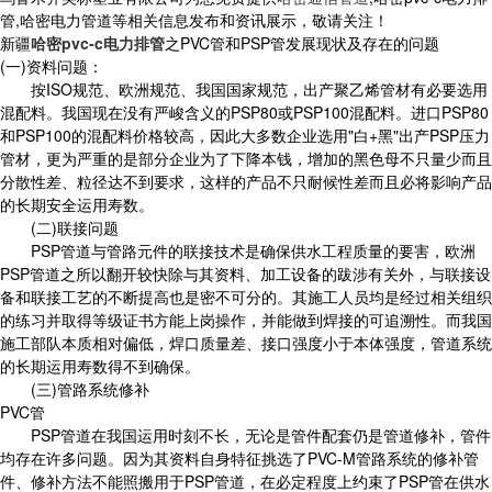
管,哈密电力管道等相关信息发布和资讯展示，敬请关注！
新疆
哈密pvc-c电力排管
之PVC管和PSP管发展现状及存在的问题
(一)资料问题：
按ISO规范、欧洲规范、我国国家规范，出产聚乙烯管材有必要选用
混配料。我国现在没有严峻含义的PSP80或PSP100混配料。进口PSP80
和PSP100的混配料价格较高，因此大多数企业选用"白+黑"出产PSP压力
管材，更为严重的是部分企业为了下降本钱，增加的黑色母不只量少而且
分散性差、粒径达不到要求，这样的产品不只耐候性差而且必将影响产品
的长期安全运用寿数。
(二)联接问题
PSP管道与管路元件的联接技术是确保供水工程质量的要害，欧洲
PSP管道之所以翻开较快除与其资料、加工设备的跋涉有关外，与联接设
备和联接工艺的不断提高也是密不可分的。其施工人员均是经过相关组织
的练习并取得等级证书方能上岗操作，并能做到焊接的可追溯性。而我国
施工部队本质相对偏低，焊口质量差、接口强度小于本体强度，管道系统
的长期运用寿数得不到确保。
(三)管路系统修补
PVC管
PSP管道在我国运用时刻不长，无论是管件配套仍是管道修补，管件
均存在许多问题。因为其资料自身特征挑选了PVC-M管路系统的修补管
件、修补方法不能照搬用于PSP管道，在必定程度上约束了PSP管在供水