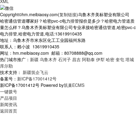
XML
Copyright©hm.meibiaosy.com(
复制链接
)乌鲁木齐美标塑业有限公司
哈密通信管道哪家好？哈密pvc-c电力排管报价是多少？哈密电力管道质
量怎么样？乌鲁木齐美标塑业有限公司专业承接哈密通信管道,哈密pvc-c
电力排管,哈密电力管道,电话:13619910435
地址：乌鲁木齐市米东区化工工业园福州东路
联系人：赖小波 13619910435
网址：hm.meibiaosy.com 邮箱：80708888@qq.com
热门城市推广：
新疆
乌鲁木齐
石河子
昌吉
阿勒泰
伊犁
哈密
奎屯
塔城
库尔勒
技术支持：
新疆筑企飞云
备案号：
新ICP备17001412号
新ICP备17001412号 Powered by
筑巢ECMS
一键拨号
产品项目
新闻资讯
返回首页