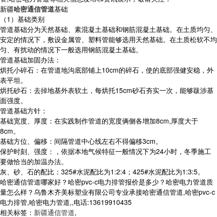
新疆
哈密通信管道
基础
（1）基础类别
管道基础分为天然基础、素混凝土基础和钢筋混凝土基础。在土质均匀、
安定的情况下，敷设金属管、塑料管能够选用天然基础。在土质松软不均
匀、有扰动的情况下一般选用钢筋混凝土基础。
管道基础加固办法：
烘托小碎石：在管道地沟底部铺上10cm的碎石，使的底部强健安稳，外
表平坦。
烘托砂石：去掉地基外表软土，每烘托15cm砂石夯实一次，能够跋涉基
面强度。
管道基础方针：
基础宽度、厚度：在实践制作管道的宽度俩侧各增加8cm,厚度大于
8cm。
基础方位、偏移：间隔管道中心线左右不得偏移3cm。
保护时刻、强度：，依据本地气候特征一般情况下为24小时，冬季施工
要做恰当的加温办法。
灰、砂、石的配比：325#水泥配比为1:2:4；425#水泥配比为1:3:5。
哈密通信管道哪家好？哈密pvc-c电力排管报价是多少？哈密电力管道质
量怎么样？乌鲁木齐美标塑业有限公司专业承接哈密通信管道,哈密pvc-c
电力排管,哈密电力管道,,电话:13619910435
相关标签：
新疆通信管道
,