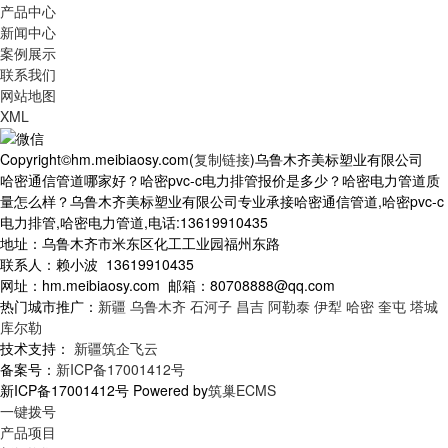
产品中心
新闻中心
案例展示
联系我们
网站地图
XML
Copyright©hm.meibiaosy.com(
复制链接
)乌鲁木齐美标塑业有限公司
哈密通信管道哪家好？哈密pvc-c电力排管报价是多少？哈密电力管道质
量怎么样？乌鲁木齐美标塑业有限公司专业承接哈密通信管道,哈密pvc-c
电力排管,哈密电力管道,电话:13619910435
地址：乌鲁木齐市米东区化工工业园福州东路
联系人：赖小波 13619910435
网址：hm.meibiaosy.com 邮箱：80708888@qq.com
热门城市推广：
新疆
乌鲁木齐
石河子
昌吉
阿勒泰
伊犁
哈密
奎屯
塔城
库尔勒
技术支持：
新疆筑企飞云
备案号：
新ICP备17001412号
新ICP备17001412号 Powered by
筑巢ECMS
一键拨号
产品项目