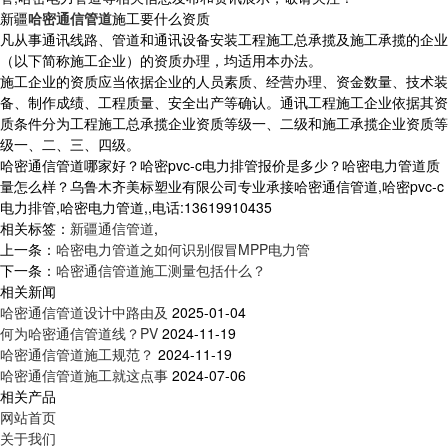
新疆
哈密通信管道
施工要什么资质
凡从事通讯线路、管道和通讯设备安装工程施工总承揽及施工承揽的企业
（以下简称施工企业）的资质办理，均适用本办法。
施工企业的资质应当依据企业的人员素质、经营办理、资金数量、技术装
备、制作成绩、工程质量、安全出产等确认。通讯工程施工企业依据其资
质条件分为工程施工总承揽企业资质等级一、二级和施工承揽企业资质等
级一、二、三、四级。
哈密通信管道哪家好？哈密pvc-c电力排管报价是多少？哈密电力管道质
量怎么样？乌鲁木齐美标塑业有限公司专业承接哈密通信管道,哈密pvc-c
电力排管,哈密电力管道,,电话:13619910435
相关标签：
新疆通信管道
,
上一条：
哈密电力管道之如何识别假冒MPP电力管
下一条：
哈密通信管道施工测量包括什么？
相关新闻
哈密通信管道设计中路由及
2025-01-04
何为哈密通信管道线？PV
2024-11-19
哈密通信管道施工规范？
2024-11-19
哈密通信管道施工就这点事
2024-07-06
相关产品
网站首页
关于我们