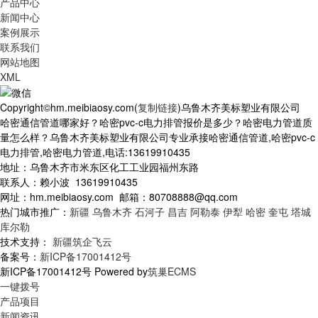
产品中心
新闻中心
案例展示
联系我们
网站地图
XML
Copyright©hm.meibiaosy.com(
复制链接
)乌鲁木齐美标塑业有限公司
哈密通信管道哪家好？哈密pvc-c电力排管报价是多少？哈密电力管道质
量怎么样？乌鲁木齐美标塑业有限公司专业承接哈密通信管道,哈密pvc-c
电力排管,哈密电力管道,电话:13619910435
地址：乌鲁木齐市米东区化工工业园福州东路
联系人：赖小波 13619910435
网址：hm.meibiaosy.com 邮箱：80708888@qq.com
热门城市推广：
新疆
乌鲁木齐
石河子
昌吉
阿勒泰
伊犁
哈密
奎屯
塔城
库尔勒
技术支持：
新疆筑企飞云
备案号：
新ICP备17001412号
新ICP备17001412号 Powered by
筑巢ECMS
一键拨号
产品项目
新闻资讯