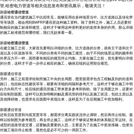
管,哈密电力管道等相关信息发布和资讯展示，敬请关注！
新疆
哈密通信管道
通讯管在当代建筑施工中比拟常见，能够应用在多种场景当中。比方道路以及绿化带
等等场景，都会用到BWFRP通讯管这种施工资料。除了资料之外，施工人员还要控
制相应的施工标准和规范，这样才干够用这种资料更好的发挥本身的作用。那么详细
的施工标准规范有哪些呢，我们无妨来看一看。
新疆
哈密通信管道
在建立施工之前，大家首先要明白详细的分类。比方道路的分类，就有主干道和次干
道以及小区道路等等。不同的分类有不同的施工规范，由于不同的场景运用的频率和
外界压力不一样，因而要有相应的规范停止均衡。大家在施工之前，首先要明白详细
的分类，这样才干进一步停止相应的施工，确保后续的运用契合规范。
新疆通信管道
另外，施工之前需求绘制所施工中央的全局图，图里面需求包含工程触及到的街道和
路口，包括标志性建筑等等，都要有详细的间隔和参考尺寸，这样才干够在施工中明
白方向和尺寸，给后续的通讯管施工带来更多参考和协助。除了全局图之外，还要对
应绘制剖面图。这样可以愈加明晰的触及通讯管的排列以及施工状况，包括土质以及
其他障碍物，也需求在后面图中表现出来，这样是为了在后期施工中愈加顺利。
新疆通信管道
还有启齿宽度和沟底宽度等等，都需求分离实践状况停止调研，然后再停止绘制。最
终以绘制图为参考规范，再去停止施工，这样才干够保证整体的体系能正常运转。在
成型的道路管道交通，还要触及重要的人恐，主要是为了在施工中愈加准确，也便当
对施工项目停止检查，显然也是必不可少的一局部工作。