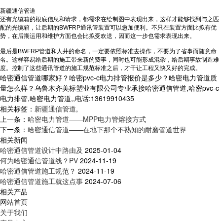
新疆通信管道
还有光缆箱的根底信息和请求，都需求在绘制图中表现出来，这样才能够找到与之匹
配的光缆箱，让后期的BWFRP通讯管装置可以愈加便利。不只在装置方面比拟有优
势，在后期运用和维护方面也会比拟受欢送，因而这一步也需求表现出来。
最后是BWFRP管道和人井的命名，一定要依照标准去操作，不要为了省事而随意命
名。这样容易给后期的施工带来新的费事，同时也可能形成混杂，给后期事故制造难
度。控制了这些通讯管道的施工规范标准之后，才干让工程又快又好的完成。
哈密通信管道哪家好？哈密pvc-c电力排管报价是多少？哈密电力管道质
量怎么样？乌鲁木齐美标塑业有限公司专业承接哈密通信管道,哈密pvc-c
电力排管,哈密电力管道,,电话:13619910435
相关标签：
新疆通信管道
,
上一条：
哈密电力管道——MPP电力管熔接方式
下一条：
哈密通信管道——在地下那个不熟知的耐磨管道世界
相关新闻
哈密通信管道设计中路由及
2025-01-04
何为哈密通信管道线？PV
2024-11-19
哈密通信管道施工规范？
2024-11-19
哈密通信管道施工就这点事
2024-07-06
相关产品
网站首页
关于我们