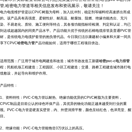
管,哈密电力管道等相关信息发布和资讯展示，敬请关注！
电力电缆维护管是以CPVC树脂为母料，加入抗冲剂，稳定剂等辅料经高速挤出而成
的。该产品具有高强度、柔韧性好、耐高温、耐腐蚀、阻燃、绝缘功能杰出、无污
染、不易老化、质轻、施工便利等特点，其各项功能指标经检测、判定和认证，均已
到达或超越国内的同类产品水平。产品功能大优于传统的石棉电缆排管及普通PVC管
材，是传统电力电缆护套管的抱负替代品。今日我们洁尔康建材小编来和大家一同共
享下CPVC
哈密电力管
产品功能如何，适用于哪些工程项目傍边。
适用范围：广泛用于城市电网建造和改造；城市市政改造工
新疆
哈密pvc-c电力排管
程；民航机场工程建造；工程园区、小区工程建造；交通、路桥工程建造城市路灯电
缆敷设，并起导向和维护作用。
产品特性：
1、资料特性：PVC-C电力管以耐热、绝缘功能优异的CPVC树脂为主要资料，
CPVC制品是目前公认的绿色环保产品，其优异的物化功能正越来越受到行业的重
视。PVC-C电力管是硬直实壁管，内、外壁润滑平整，颜色呈桔红色，色泽亮堂、醒
目。
2、绝缘功能：PVC-C电力管能饱尝3万伏以上的高压。