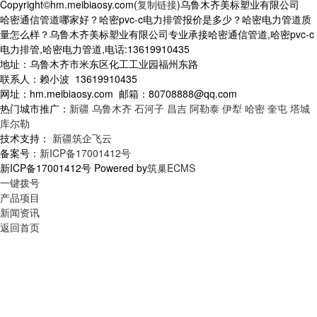
Copyright©hm.meibiaosy.com(
复制链接
)乌鲁木齐美标塑业有限公司
哈密通信管道哪家好？哈密pvc-c电力排管报价是多少？哈密电力管道质
量怎么样？乌鲁木齐美标塑业有限公司专业承接哈密通信管道,哈密pvc-c
电力排管,哈密电力管道,电话:13619910435
地址：乌鲁木齐市米东区化工工业园福州东路
联系人：赖小波 13619910435
网址：hm.meibiaosy.com 邮箱：80708888@qq.com
热门城市推广：
新疆
乌鲁木齐
石河子
昌吉
阿勒泰
伊犁
哈密
奎屯
塔城
库尔勒
技术支持：
新疆筑企飞云
备案号：
新ICP备17001412号
新ICP备17001412号 Powered by
筑巢ECMS
一键拨号
产品项目
新闻资讯
返回首页