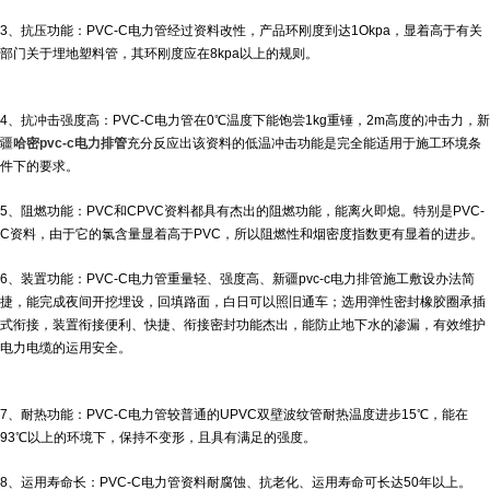
3、抗压功能：PVC-C电力管经过资料改性，产品环刚度到达1Okpa，显着高于有关
部门关于埋地塑料管，其环刚度应在8kpa以上的规则。
4、抗冲击强度高：PVC-C电力管在0℃温度下能饱尝1kg重锤，2m高度的冲击力，
新
疆
哈密pvc-c电力排管
充分反应出该资料的低温冲击功能是完全能适用于施工环境条
件下的要求。
5、阻燃功能：PVC和CPVC资料都具有杰出的阻燃功能，能离火即熄。特别是PVC-
C资料，由于它的氯含量显着高于PVC，所以阻燃性和烟密度指数更有显着的进步。
6、装置功能：PVC-C电力管重量轻、强度高、
新疆pvc-c电力排管
施工敷设办法简
捷，能完成夜间开挖埋设，回填路面，白日可以照旧通车；选用弹性密封橡胶圈承插
式衔接，装置衔接便利、快捷、衔接密封功能杰出，能防止地下水的渗漏，有效维护
电力电缆的运用安全。
7、耐热功能：PVC-C电力管较普通的UPVC双壁波纹管耐热温度进步15℃，能在
93℃以上的环境下，保持不变形，且具有满足的强度。
8、运用寿命长：PVC-C电力管资料耐腐蚀、抗老化、运用寿命可长达50年以上。