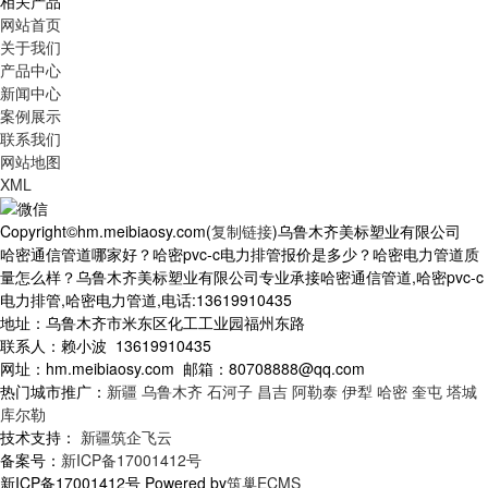
相关产品
网站首页
关于我们
产品中心
新闻中心
案例展示
联系我们
网站地图
XML
Copyright©hm.meibiaosy.com(
复制链接
)乌鲁木齐美标塑业有限公司
哈密通信管道哪家好？哈密pvc-c电力排管报价是多少？哈密电力管道质
量怎么样？乌鲁木齐美标塑业有限公司专业承接哈密通信管道,哈密pvc-c
电力排管,哈密电力管道,电话:13619910435
地址：乌鲁木齐市米东区化工工业园福州东路
联系人：赖小波 13619910435
网址：hm.meibiaosy.com 邮箱：80708888@qq.com
热门城市推广：
新疆
乌鲁木齐
石河子
昌吉
阿勒泰
伊犁
哈密
奎屯
塔城
库尔勒
技术支持：
新疆筑企飞云
备案号：
新ICP备17001412号
新ICP备17001412号 Powered by
筑巢ECMS