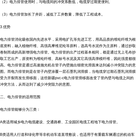
（2）电力排管使用时，与电缆间的冲突系数低，电缆穿过期更便利。
（3）电力排管加长了井距，减低了工井数量，降低了工程成本。
3.优势
电力排管消化吸收国内先进水平，采用电扩孔等先进工艺，用高品质的维纶纤维为根
底资料，融入植物纤维、高强高摩维尼纶等原料，选高号水泥作为主原料，通过抄取
卷制而成的高新增强电力排管。电力排管的出产过程基本相同，都是通过无上毛布抄
取工艺出产，原资料为维纶纤维、高标号水泥及其它高强高弹模纤维，因此强度都很
高。电力排管是通过高速抛光机在管子内壁抛出细密光滑面来达到减小冲突阻力的意
图。而电力排管则是在管子内壁涂覆一层石墨乳润滑膜，当电缆穿过期石墨乳润滑膜
受力开裂而发生滑移面，这些
新疆pvc-c电力排管
滑移面改变了管内壁与电缆之间的
冲突方法，从而达到了减少冲突阻力的意图。
二、电力排管的适用范围
电力排管能够分为三类：
A类适用城乡电力电缆建设、交通路桥、工业园区电缆工程地下电力排管。
B类适用人行道和绿化带等非机动车道直埋敷设，也适用于有重载车辆通过的机动车