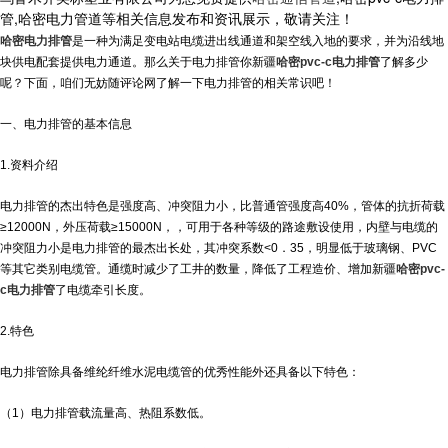
管,哈密电力管道等相关信息发布和资讯展示，敬请关注！
哈密电力排管
是一种为满足变电站电缆进出线通道和架空线入地的要求，并为沿线地
块供电配套提供电力通道。那么关于电力排管你
新疆
哈密pvc-c电力排管
了解多少
呢？下面，咱们无妨随评论网了解一下电力排管的相关常识吧！
一、电力排管的基本信息
1.资料介绍
电力排管的杰出特色是强度高、冲突阻力小，比普通管强度高40%，管体的抗折荷载
≥12000N，外压荷载≥15000N，，可用于各种等级的路途敷设使用，内壁与电缆的
冲突阻力小是电力排管的最杰出长处，其冲突系数<0．35，明显低于玻璃钢、PVC
等其它类别电缆管。通缆时减少了工井的数量，降低了工程造价、增加
新疆
哈密pvc-
c电力排管
了电缆牵引长度。
2.特色
电力排管除具备维纶纤维水泥电缆管的优秀性能外还具备以下特色：
（1）电力排管载流量高、热阻系数低。