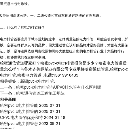
道混凝土包封敷设。
C类适用高速公路、一、二级公路和重载车辆通过路段的直埋敷设。
三、什么牌子的电力排管好？
电力排管首要应用于城市规划路途中，选择质量差的电力排管，可能会引发事端，所
以一定要选择群众认可的品牌，因为通过群众认可的品牌才是好品牌，才更有质量保
证。以下是评论网依据网友投票和网络大数据统计出的电力排管行业十大品牌排行
榜，能够供我们在选购时参阅。
哈密通信管道哪家好？哈密pvc-c电力排管报价是多少？哈密电力管道质
量怎么样？乌鲁木齐美标塑业有限公司专业承接哈密通信管道,哈密pvc-c
电力排管,哈密电力管道,,电话:13619910435
相关标签：
新疆pvc-c电力排管
,
上一条：
哈密pvc-c电力排管与UPVC排水管有什么区别呢
下一条：
哈密通信管道工程施工规范
相关新闻
哈密pvc-c电力排管能
2025-07-31
哈密pvc-c电力排管的
2025-07-31
CPVC电力管的优势和特
2024-01-18
哈密pvc-c电力排管怎
2023-09-21