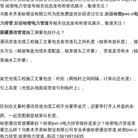
管,哈密电力管道等相关信息发布和资讯展示，敬请关注！
乌鲁木齐美标塑业有限公司为您免费提供
新疆通信管道
,新疆
哈密pvc-c电
力排管
,新疆
哈密电力管道
等相关信息发布和资讯展示，敬请关注！
新疆通信管道
施工测量包括什么？
通讯管道光缆工程施工丈量包含各管道孔之间长度（核算布放长度）、接
头方位（根据每盘光缆长度配盘，核算接头工作量）、管道是否有水（核
算抽水工作量）。
架空光缆工程施工丈量包含：杆距（两线杆之间间隔，计算出总长度）、
引上高度（光缆从地面或管道引到电杆上）。
区别在丈量时通讯管道光缆工程不光要带皮尺，还要带打开人井盖的东
西。一起意图都是核算出长度。
哈密通信管道哪家好？哈密pvc-c电力排管报价是多少？哈密电力管道质
量怎么样？乌鲁木齐美标塑业有限公司专业承接哈密通信管道,哈密pvc-c
电力排管,哈密电力管道,,电话:13619910435