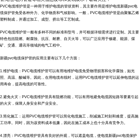
PVC电缆维护管是一种用于维护电缆的管状资料，其主要作用是维护电缆
新疆pvc电
缆保护管
免受各种外力、化学物质和气候影响。一般，PVC电缆维护管是由聚氯乙烯
塑料制成，并通过加工、成型、挤出等工艺制成。
PVC电缆维护管一般有多种不同的标准和型号，并可根据详细需求进行定制。其主要
特色包括阻燃、耐腐蚀、抗压、耐磨、自灭火等，可以广泛应用于修建、能源、煤
矿、交通、通讯等领域的电气工程中。
新疆pvc电缆保护管的应用主要有以下几个方面：
1.维护电缆：PVC电缆维护管可以有用地维护电缆免受物理损害和化学腐蚀，如光
照、高温、酸碱等。因此，在用电缆布线时，运用PVC电缆维护管可以延伸电缆的运
用寿命，提高电缆的可靠性。
2.避免火灾：PVC电缆维护管具有阻燃功能，可以有用地避免电缆因短路等要素引起
的火灾，保障人身安全和产业安全。
3.简化施工：运用PVC电缆维护管可以简化电缆施工，削减施工时刻和难度，提高施
工功率。同时，因为该资料成本低廉，因此在施工成本上也十分具有竞争力。
4.漂亮：PVC电缆维护管具有良好的外观，可以遮盖电缆，使电缆
新疆pvc电缆保护