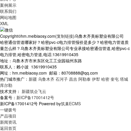
案例展示
联系我们
网站地图
XML
Copyright©hm.meibiaosy.com(
复制链接
)乌鲁木齐美标塑业有限公司
哈密通信管道哪家好？哈密pvc-c电力排管报价是多少？哈密电力管道质
量怎么样？乌鲁木齐美标塑业有限公司专业承接哈密通信管道,哈密pvc-c
电力排管,哈密电力管道,电话:13619910435
地址：乌鲁木齐市米东区化工工业园福州东路
联系人：赖小波 13619910435
网址：hm.meibiaosy.com 邮箱：80708888@qq.com
热门城市推广：
新疆
乌鲁木齐
石河子
昌吉
阿勒泰
伊犁
哈密
奎屯
塔城
库尔勒
技术支持：
新疆筑企飞云
备案号：
新ICP备17001412号
新ICP备17001412号 Powered by
筑巢ECMS
一键拨号
产品项目
新闻资讯
返回首页