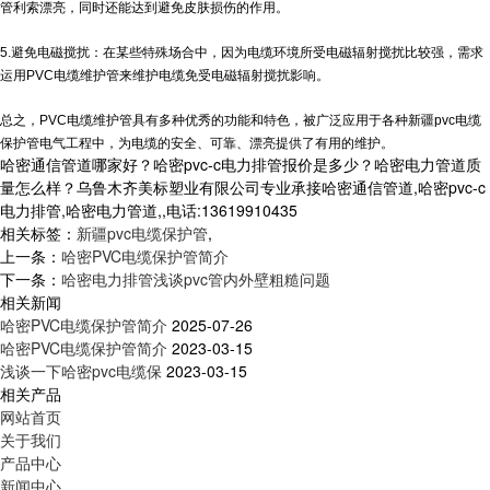
管
利索漂亮，同时还能达到避免皮肤损伤的作用。
5.避免电磁搅扰：在某些特殊场合中，因为电缆环境所受电磁辐射搅扰比较强，需求
运用PVC电缆维护管来维护电缆免受电磁辐射搅扰影响。
总之，PVC电缆维护管具有多种优秀的功能和特色，被广泛应用于各种
新疆pvc电缆
保护管
电气工程中，为电缆的安全、可靠、漂亮提供了有用的维护。
哈密通信管道哪家好？哈密pvc-c电力排管报价是多少？哈密电力管道质
量怎么样？乌鲁木齐美标塑业有限公司专业承接哈密通信管道,哈密pvc-c
电力排管,哈密电力管道,,电话:13619910435
相关标签：
新疆pvc电缆保护管
,
上一条：
哈密PVC电缆保护管简介
下一条：
哈密电力排管浅谈pvc管内外壁粗糙问题
相关新闻
哈密PVC电缆保护管简介
2025-07-26
哈密PVC电缆保护管简介
2023-03-15
浅谈一下哈密pvc电缆保
2023-03-15
相关产品
网站首页
关于我们
产品中心
新闻中心