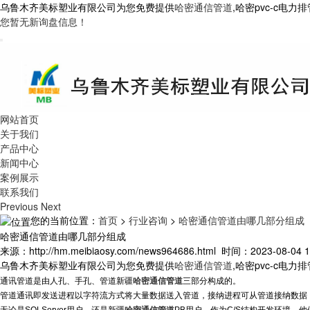
乌鲁木齐美标塑业有限公司为您免费提供
哈密通信管道
,哈密pvc-c
您暂无新询盘信息！
网站首页
关于我们
产品中心
新闻中心
案例展示
联系我们
Previous
Next
您的当前位置：
首页
>
行业咨询
>
哈密通信管道由哪几部分组成
哈密通信管道由哪几部分组成
来源：http://hm.meibiaosy.com/news964686.html 时间：2023-08-04 1
乌鲁木齐美标塑业有限公司为您免费提供
哈密通信管道
,哈密pvc-c
通讯管道是由人孔、手孔、管道
新疆
哈密通信管道
三部分构成的。
管道通讯即发送进程以字符流方式将大量数据送入管道，接纳进程可从管道接纳数据
无论是SQLServer用户，还是
新疆
哈密通信管道
PB用户，作为C/S结构开发环境，