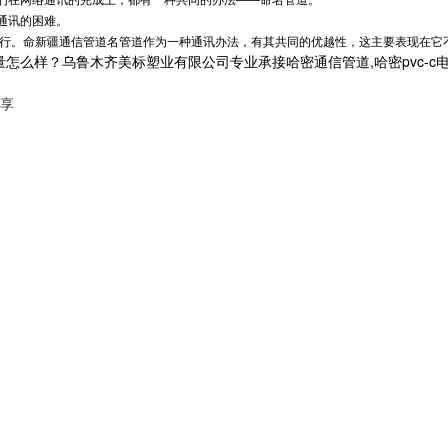
通讯的困难。
进行。命
新疆通信管道
名管道作为一种通讯办法，有其共同的优越性，这主要表现在它
样？乌鲁木齐美标塑业有限公司专业承接哈密通信管道,哈密pvc-c电力排管,
享