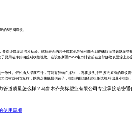
矩的8牙圆螺纹。
螺纹，要保证螺纹清洁和枯燥。螺纹表面的沙子或其他异物可能会划伤蛛纹而导致蛛纹错
管子要用洁净的钢丝别收拾螺纹。在设备
新疆pvc-c电力排管
前在全部娜纹表面涂上必
一致性。假如插人深度不行，可能有异物在抓纹L，再将接头拧开.擦去原有的螺纹
动力管钳或钢管板钳，以防点接触报伤昔子，扭矩的巨细经过扭矩试脸.得出最小扭矩
道质量怎么样？乌鲁木齐美标塑业有限公司专业承接哈密通信管道,哈密p
件的使用事项