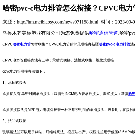
哈密pvc-c电力排管怎么衔接？CPVC
来源：http://hm.meibiaosy.com/news971158.html 时间：2023-09-01
乌鲁木齐美标塑业有限公司为您免费提供
哈密通信管道
,哈密
CPVC
哈密电力管
怎样联接？CPVC电力管的常见联接办
新疆
哈密pvc-c电力排管
法
CPVC电力管联接办法有三种：承插式联接、法兰式联接、螺纹式联接
cpvc电力管联接办法如下：
1、承插式接头
承插接头有:单密封圈承插接头；双密封圈CM电力管承插接头、套式接头；
新疆
哈密
承插胶接接头是MPP电力电缆保护管一种不用密封圈的承捅接头。设备时，在接触
2、法兰式联接
玻璃钢法兰可以用手糊法、纤维纯绕法、模压法出产。模压法兰用于低压(3.5MPa以下