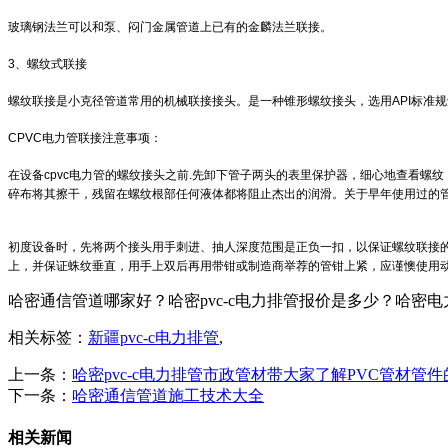
玻璃钢法兰可以和泵、闷门金属管道上已有的金麟法兰联接。
3、螺纹式联接
螺纹联接是小克径管道常用的机械联接接头。是一种锥形螺纹接头，选用API标准规
CPVC电力管联接注意事项：
在设备cpvc电力管的螺纹接头之前.先卸下管子两头的表里保护器，细心地查看
碎布将其擦干，残留在螺纹根部任何液体都将阻止杰出的润滑。关于早年使用过的
初度设备时，先将两个接头用手刺进、抽人深度范围是正负一扣，以保证螺纹联接的
上，并保证蛛纹垂直，用手上双后再用带钳或制造商举荐的管钳上紧，应谨懊使用
哈密通信管道哪家好？哈密pvc-c电力排管报价是多少？哈密电力管
相关标签：
新疆pvc-c电力排管
,
上一条：
哈密pvc-c电力排管市政管材带大家了解PVC管材管
下一条：
哈密通信管道施工技术大全
相关新闻