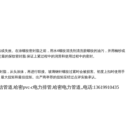
扣或失效。在涂螺纹密封脂之前，用水4螺纹清洗剂清洗脏螺纹的油污，并用楠纱或
定最的探纹密封脂.保证上紧过程中的润滑和使用过程中的密封。
密封脂，从头涂抹，再进行联接。玻璃钢针螺纹过紧时会被损害。初度上扣时使用手
、最大扭矩和最佳扭矩。出产商举荐的扭矩应经过点评实验承认。
vc-c电力排管,哈密电力管道,,电话:13619910435