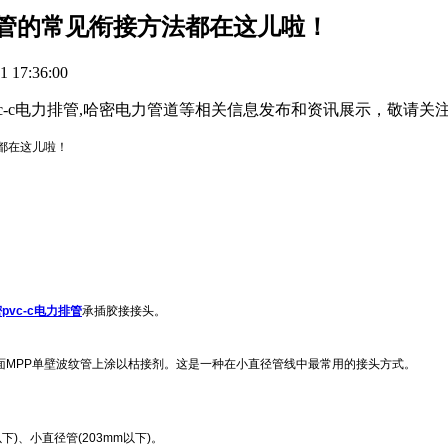
电力管的常见衔接方法都在这儿啦！
 17:36:00
pvc-c电力排管,哈密电力管道等相关信息发布和资讯展示，敬请关
都在这儿啦！
pvc-c电力排管
承插胶接接头。
面MPP单壁波纹管上涂以枯接剂。这是一种在小直径管线中最常用的接头方式。
)、小直径管(203mm以下)。